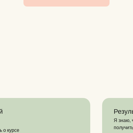
й
Резул
Я знаю, 
получит
ь о курсе