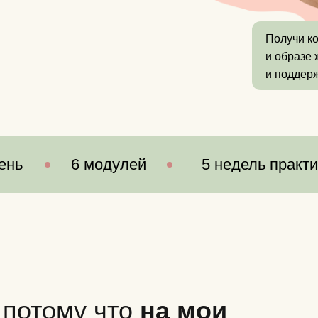
Получи к
и образе 
и поддерж
ень
6 модулей
5 недель практ
, потому что
на мои