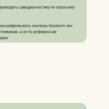
проводить самодиагностику по опроснику
расшифровывать анализы базового чек-
оптимумам, а не по референсам
ории