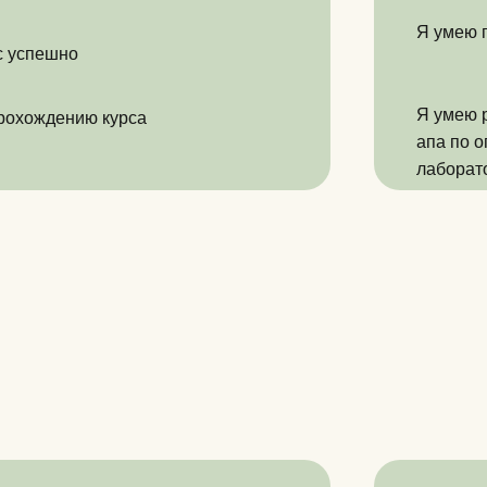
Я умею 
с успешно
Я умею 
прохождению курса
апа по 
лаборат