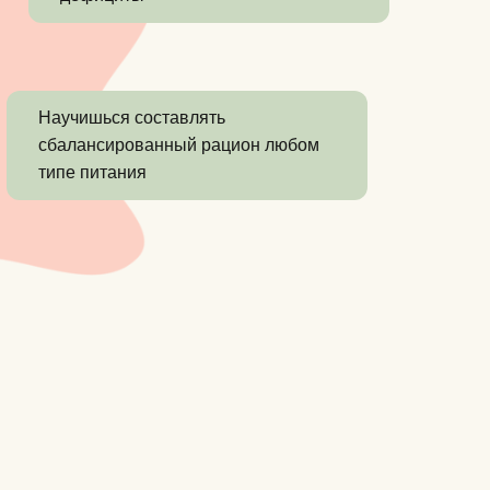
Научишься составлять
сбалансированный рацион любом
типе питания