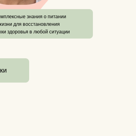
омплексные знания о питании
жизни для восстановления
ки здоровья в любой ситуации
ики