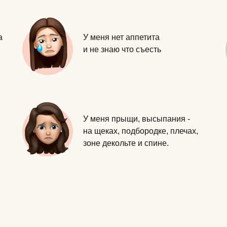
а
У меня нет аппетита
и не знаю что съесть
У меня прыщи, высыпания -
на щеках, подбородке, плечах,
зоне декольте и спине.